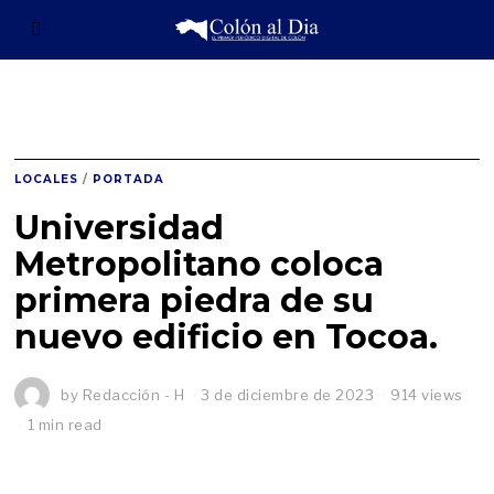
LOCALES
/
PORTADA
Universidad
Metropolitano coloca
primera piedra de su
nuevo edificio en Tocoa.
by
Redacción - H
3 de diciembre de 2023
914 views
1 min read