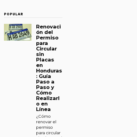
POPULAR
Renovaci
ón del
Permiso
para
Circular
sin
Placas
en
Honduras
: Guía
Paso a
Paso y
Cómo
Realizarl
o en
Línea
¿Cómo
renovar el
permiso
para circular