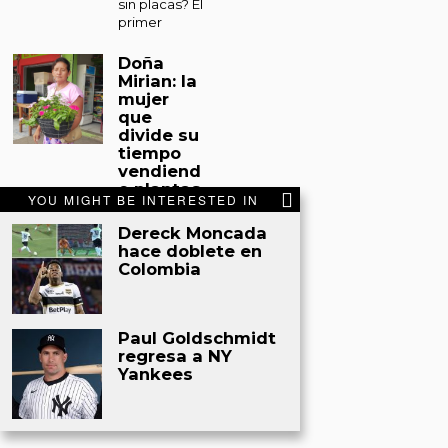
sin placas? El
primer
Doña
Mirian: la
mujer
que
divide su
tiempo
vendiend
o plantas
YOU MIGHT BE INTERESTED IN
y
sacando
Dereck Moncada
miel de
hace doblete en
abejas
Colombia
en Tocoa
Tocoa. Entre
un espacio
Paul Goldschmidt
improvisado
regresa a NY
en el
Yankees
mercado
municipal de