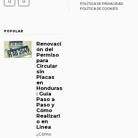
POLÍTICA DE PRIVACIDAD
POLÍTICA DE COOKIES
POPULAR
Renovaci
ón del
Permiso
para
Circular
sin
Placas
en
Honduras
: Guía
Paso a
Paso y
Cómo
Realizarl
o en
Línea
¿Cómo