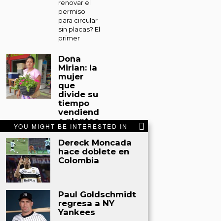
renovar el
permiso
para circular
sin placas? El
primer
Doña
Mirian: la
mujer
que
divide su
tiempo
vendiend
o plantas
YOU MIGHT BE INTERESTED IN
y
sacando
Dereck Moncada
miel de
hace doblete en
abejas
Colombia
en Tocoa
Tocoa. Entre
un espacio
Paul Goldschmidt
improvisado
regresa a NY
en el
Yankees
mercado
municipal de