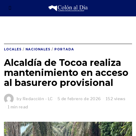
LOCALES
/
NACIONALES
/
PORTADA
Alcaldía de Tocoa realiza
mantenimiento en acceso
al basurero provisional
by
Redacción - LC
5 de febrero de 2026
152 views
1 min read