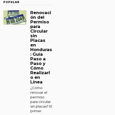
POPULAR
Renovaci
ón del
Permiso
para
Circular
sin
Placas
en
Honduras
: Guía
Paso a
Paso y
Cómo
Realizarl
o en
Línea
¿Cómo
renovar el
permiso
para circular
sin placas? El
primer