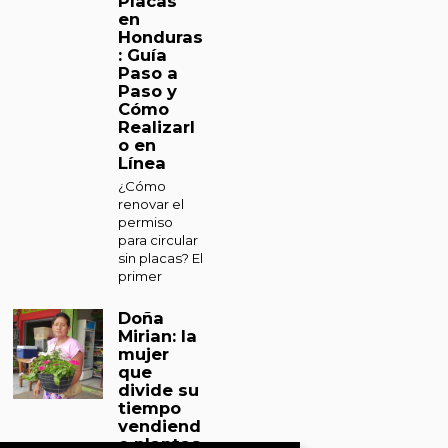
Placas
en
Honduras
: Guía
Paso a
Paso y
Cómo
Realizarl
o en
Línea
¿Cómo
renovar el
permiso
para circular
sin placas? El
primer
Doña
Mirian: la
mujer
que
divide su
tiempo
vendiend
o plantas