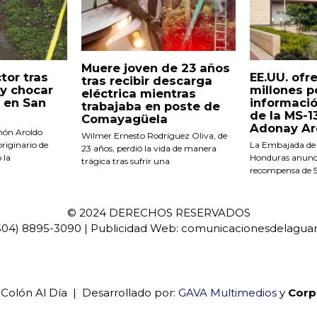
Muere joven de 23 años
tor tras
EE.UU. ofr
tras recibir descarga
a y chocar
millones p
eléctrica mientras
 en San
informació
trabajaba en poste de
de la MS-1
Comayagüela
Adonay Ar
món Aroldo
Wilmer Ernesto Rodríguez Oliva, de
originario de
La Embajada de 
23 años, perdió la vida de manera
 la
Honduras anunci
trágica tras sufrir una
recompensa de 5
© 2024 DERECHOS RESERVADOS
(504) 8895-3090 | Publicidad Web: comunicacionesdelagu
 Colón Al Día | Desarrollado por:
GAVA Multimedios
y
Corp