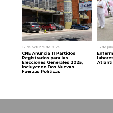
17 de octubre de 2024
1
16 de jul
7
CNE Anuncia 11 Partidos
Enferm
d
Registrados para las
labores
e
Elecciones Generales 2025,
Atlánti
o
Incluyendo Dos Nuevas
c
Fuerzas Políticas
t
u
b
r
e
d
e
2
0