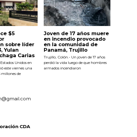
ece $5
Joven de 17 años muere
or
en incendio provocado
n sobre líder
en la comunidad de
3, Yulan
Panamá, Trujillo
chaga Carias
Trujillo, Colón.- Un joven de 17 años
Estados Unidos en
perdió la vida luego de que hombres
ó este viernes una
armados incendiaron
 millones de
an@gmail.com
oración CDA