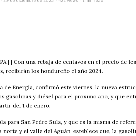
29 de diciembre de 2023
2
421 views
1 min read
9
d
e
d
i
c
i
e
m
b
r
 [] Con una rebaja de centavos en el precio de lo
e
s, recibirán los hondureño el año 2024.
d
e
2
a de Energía, confirmó este viernes, la nueva estru
0
2
as gasolinas y diésel para el próximo año, y que ent
3
artir del 1 de enero.
la para San Pedro Sula, y que es la misma de refer
a norte y el valle del Aguán, esteblece que, la gasol