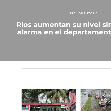
2
4
PREVIOUS STORY
Ríos aumentan su nivel si
alarma en el departament