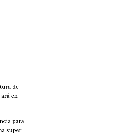
s
ctura de
rará en
encia para
ina super