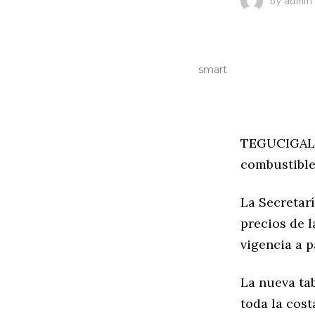
by
admin
smart
TEGUCIGALPA
combustible
La Secretarí
precios de l
vigencia a p
La nueva tab
toda la cost