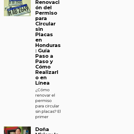
Renovaci
ón del
Permiso
para
Circular
sin
Placas
en
Honduras
: Guía
Paso a
Paso y
Cómo
Realizarl
o en
Línea
¿Cómo
renovar el
permiso
para circular
sin placas? El
primer
Doña