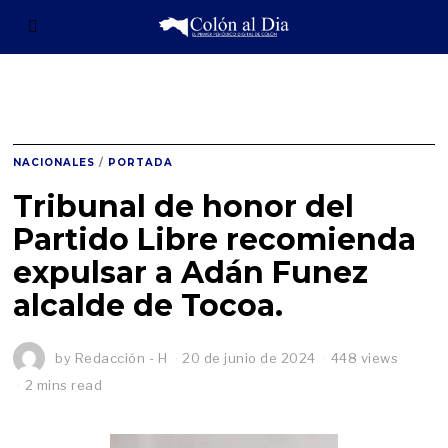
NACIONALES
/
PORTADA
Tribunal de honor del
Partido Libre recomienda
expulsar a Adán Funez
alcalde de Tocoa.
by
Redacción - H
20 de junio de 2024
448 views
2 mins read