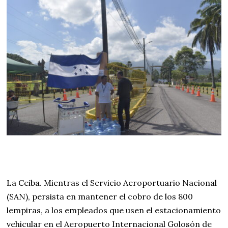
b
r
i
l
d
e
2
0
2
4
La Ceiba. Mientras el Servicio Aeroportuario Nacional
(SAN), persista en mantener el cobro de los 800
lempiras, a los empleados que usen el estacionamiento
vehicular en el Aeropuerto Internacional Golosón de