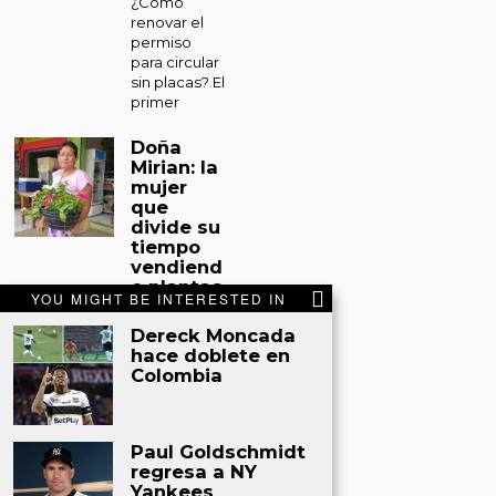
¿Cómo
renovar el
permiso
para circular
sin placas? El
primer
Doña
Mirian: la
mujer
que
divide su
tiempo
vendiend
o plantas
YOU MIGHT BE INTERESTED IN
y
sacando
Dereck Moncada
miel de
hace doblete en
abejas
Colombia
en Tocoa
Tocoa. Entre
un espacio
Paul Goldschmidt
improvisado
regresa a NY
en el
Yankees
mercado