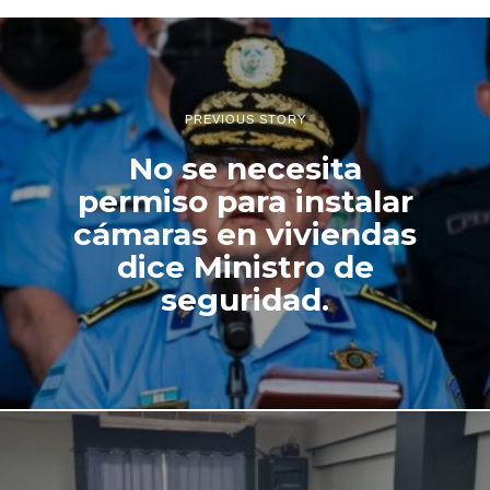
i
o
d
e
2
0
PREVIOUS STORY
2
4
No se necesita
permiso para instalar
cámaras en viviendas
dice Ministro de
seguridad.