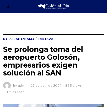
DEPARTAMENTALES
/
PORTADA
Se prolonga toma del
aeropuerto Golosón,
empresarios exigen
solución al SAN
by
admin
17 de abril de 2024
1
895 views
7
3 mins read
d
e
a