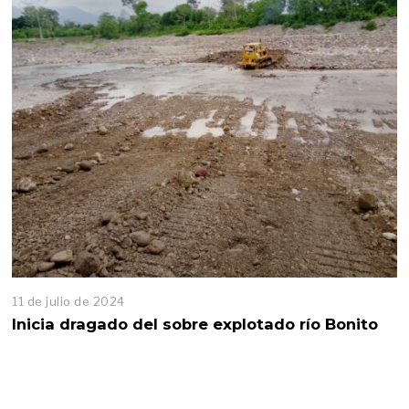
11 de julio de 2024
1
1
Inicia dragado del sobre explotado río Bonito
d
e
j
u
l