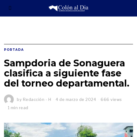
PORTADA
Sampdoria de Sonaguera
clasifica a siguiente fase
del torneo departamental.
by
Redacción - H
4 de marzo de 2024
666 views
1 min read