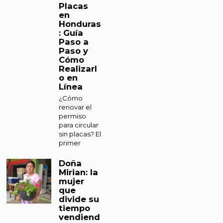
Placas
en
Honduras
: Guía
Paso a
Paso y
Cómo
Realizarl
o en
Línea
¿Cómo
renovar el
permiso
para circular
sin placas? El
primer
Doña
Mirian: la
mujer
que
divide su
tiempo
vendiend