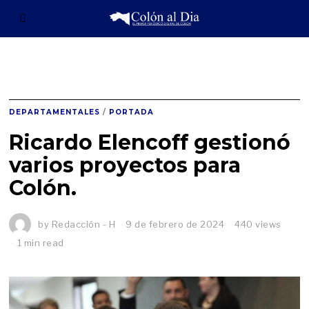
DEPARTAMENTALES
/
PORTADA
Ricardo Elencoff gestionó
varios proyectos para
Colón.
by
Redacción - H
9 de febrero de 2024
440 views
1 min read