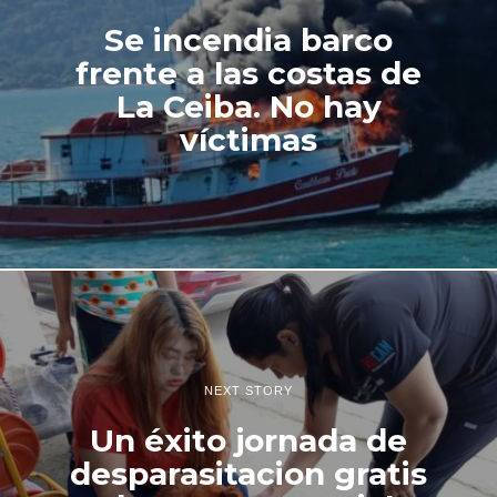
Se incendia barco
frente a las costas de
La Ceiba. No hay
víctimas
NEXT STORY
Un éxito jornada de
desparasitacion gratis