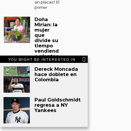
sin placas? El
primer
Doña
Mirian: la
mujer
que
divide su
tiempo
vendiend
o plantas
YOU MIGHT BE INTERESTED IN
y
sacando
Dereck Moncada
miel de
hace doblete en
abejas
Colombia
en Tocoa
Tocoa. Entre
un espacio
Paul Goldschmidt
improvisado
regresa a NY
en el
Yankees
mercado
municipal de