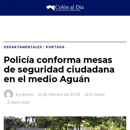
DEPARTAMENTALES
/
PORTADA
Policía conforma mesas
de seguridad ciudadana
en el medio Aguán
by
admin
11 de febrero de 2024
1
1151 views
1
2 mins read
d
e
f
e
b