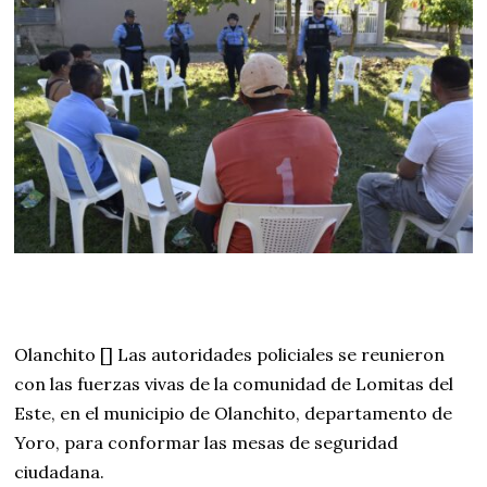
r
e
r
o
d
e
2
0
2
4
Olanchito [] Las autoridades policiales se reunieron
con las fuerzas vivas de la comunidad de Lomitas del
Este, en el municipio de Olanchito, departamento de
Yoro, para conformar las mesas de seguridad
ciudadana.