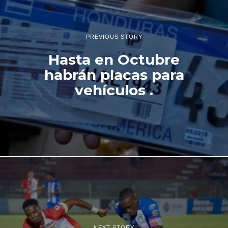
2
4
PREVIOUS STORY
Hasta en Octubre
habrán placas para
vehículos .
NEXT STORY