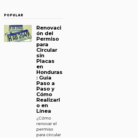
POPULAR
Renovaci
ón del
Permiso
para
Circular
sin
Placas
en
Honduras
: Guía
Paso a
Paso y
Cómo
Realizarl
o en
Línea
¿Cómo
renovar el
permiso
para circular