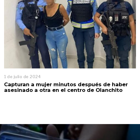
1 de julio de 2024
1
d
Capturan a mujer minutos después de haber
e
asesinado a otra en el centro de Olanchito
j
u
l
i
o
d
e
2
0