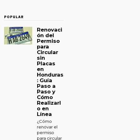
POPULAR
Renovaci
ón del
Permiso
para
Circular
sin
Placas
en
Honduras
: Guía
Paso a
Paso y
Cómo
Realizarl
o en
Línea
¿Cómo
renovar el
permiso
para circular