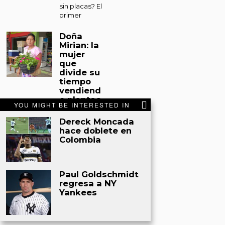
sin placas? El
primer
Doña
Mirian: la
mujer
que
divide su
tiempo
vendiend
o plantas
YOU MIGHT BE INTERESTED IN
y
sacando
Dereck Moncada
miel de
hace doblete en
abejas
Colombia
en Tocoa
Tocoa. Entre
un espacio
Paul Goldschmidt
improvisado
regresa a NY
en el
Yankees
mercado
municipal de