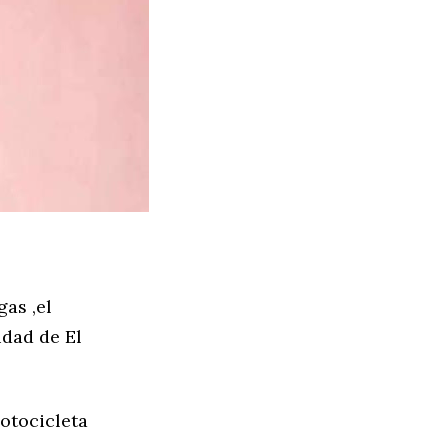
as ,el
idad de El
otocicleta