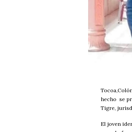
Tocoa,Colón.
hecho
se p
Tigre, juris
El joven id