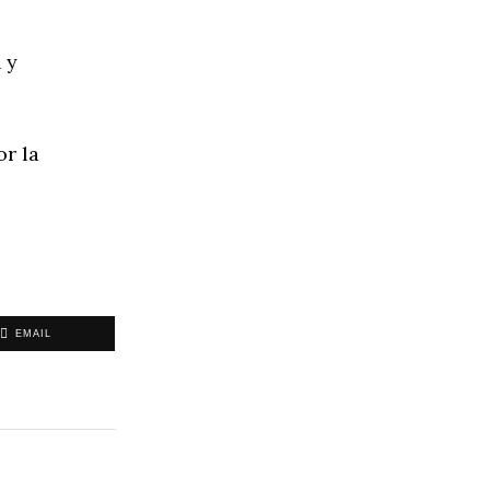
 y
or la
EMAIL