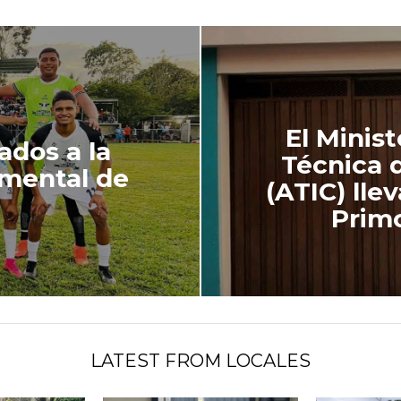
El Minist
cados a la
Técnica 
amental de
(ATIC) lle
Primo
LATEST FROM LOCALES