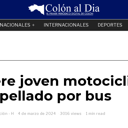
NACIONALES
INTERNACIONALES
DEPORTES
re joven motocicl
pellado por bus
ión - H
4 de marzo de 2024
2
3016 views
1 min read
d
e