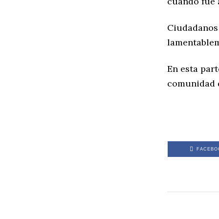
cuando fue a
Ciudadanos a
lamentablem
En esta part
comunidad d
FACEBO