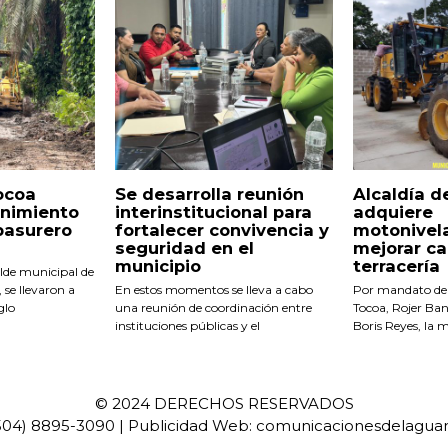
ocoa
Se desarrolla reunión
Alcaldía d
enimiento
interinstitucional para
adquiere
basurero
fortalecer convivencia y
motonivel
seguridad en el
mejorar ca
municipio
terracería
lde municipal de
 se llevaron a
En estos momentos se lleva a cabo
Por mandato del
glo
una reunión de coordinación entre
Tocoa, Rojer Ban
instituciones públicas y el
Boris Reyes, la 
© 2024 DERECHOS RESERVADOS
(504) 8895-3090 | Publicidad Web: comunicacionesdelagu