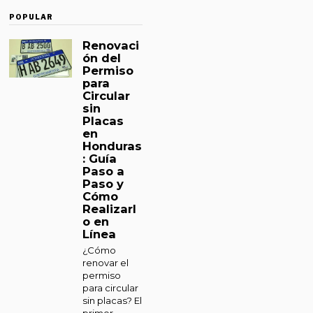
POPULAR
Renovaci
ón del
Permiso
para
Circular
sin
Placas
en
Honduras
: Guía
Paso a
Paso y
Cómo
Realizarl
o en
Línea
¿Cómo
renovar el
permiso
para circular
sin placas? El
primer