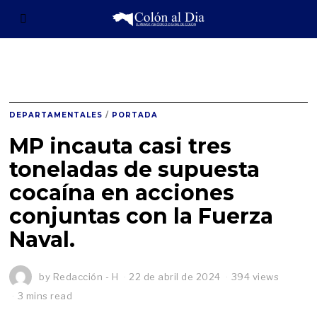
DEPARTAMENTALES
/
PORTADA
MP incauta casi tres
toneladas de supuesta
cocaína en acciones
conjuntas con la Fuerza
Naval.
by
Redacción - H
22 de abril de 2024
394 views
3 mins read