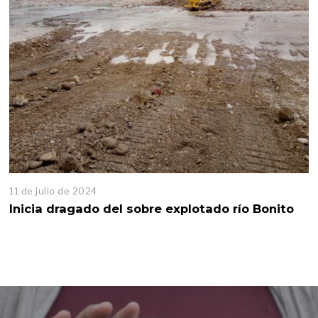
11 de julio de 2024
1
1
Inicia dragado del sobre explotado río Bonito
d
e
j
u
l
i
o
d