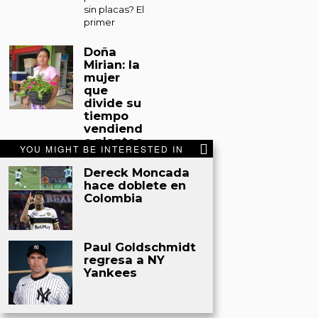
sin placas? El
primer
Doña
Mirian: la
mujer
que
divide su
tiempo
vendiend
o plantas
YOU MIGHT BE INTERESTED IN
y
sacando
Dereck Moncada
miel de
hace doblete en
abejas
Colombia
en Tocoa
Tocoa. Entre
un espacio
Paul Goldschmidt
improvisado
regresa a NY
en el
Yankees
mercado
municipal de