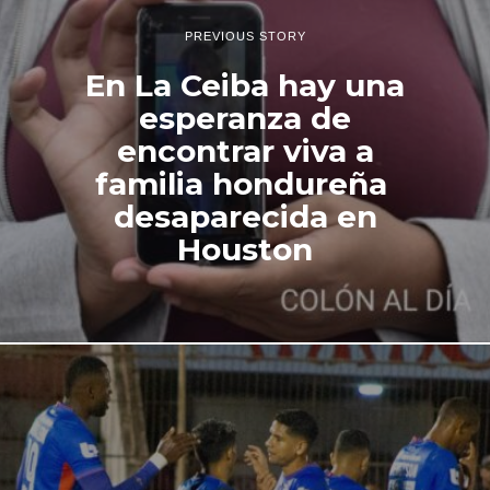
e
2
PREVIOUS STORY
0
2
En La Ceiba hay una
4
esperanza de
encontrar viva a
familia hondureña
desaparecida en
Houston