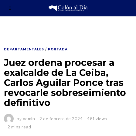
DEPARTAMENTALES
/
PORTADA
Juez ordena procesar a
exalcalde de La Ceiba,
Carlos Aguilar Ponce tras
revocarle sobreseimiento
definitivo
by
admin
2 de febrero de 2024
461 views
2 mins read