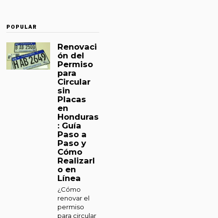
POPULAR
Renovaci
ón del
Permiso
para
Circular
sin
Placas
en
Honduras
: Guía
Paso a
Paso y
Cómo
Realizarl
o en
Línea
¿Cómo
renovar el
permiso
para circular