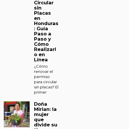
Circular
sin
Placas
en
Honduras
: Guía
Paso a
Paso y
Cómo
Realizarl
o en
Línea
¿Cómo
renovar el
permiso
para circular
sin placas? El
primer
Doña
Mirian: la
mujer
que
divide su