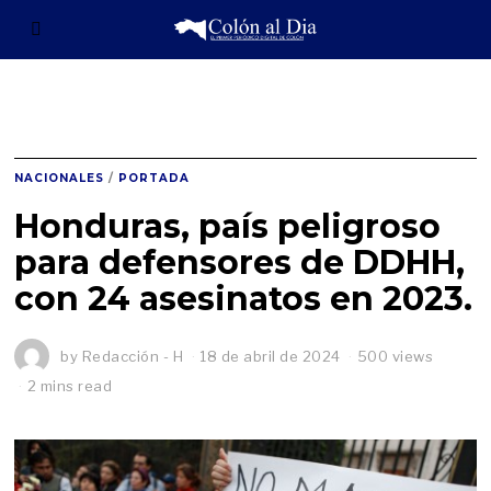
NACIONALES
/
PORTADA
Honduras, país peligroso
para defensores de DDHH,
con 24 asesinatos en 2023.
by
Redacción - H
18 de abril de 2024
500 views
2 mins read