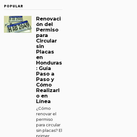
POPULAR
Renovaci
ón del
Permiso
para
Circular
sin
Placas
en
Honduras
: Guía
Paso a
Paso y
Cómo
Realizarl
o en
Línea
¿Cómo
renovar el
permiso
para circular
sin placas? El
primer