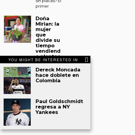
sin placas? El
primer
Doña
Mirian: la
mujer
que
divide su
tiempo
vendiend
o plantas
YOU MIGHT BE INTERESTED IN
y
sacando
Dereck Moncada
miel de
hace doblete en
abejas
Colombia
en Tocoa
Tocoa. Entre
un espacio
Paul Goldschmidt
improvisado
regresa a NY
en el
Yankees
mercado
municipal de