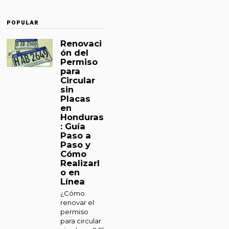
POPULAR
Renovaci
ón del
Permiso
para
Circular
sin
Placas
en
Honduras
: Guía
Paso a
Paso y
Cómo
Realizarl
o en
Línea
¿Cómo
renovar el
permiso
para circular