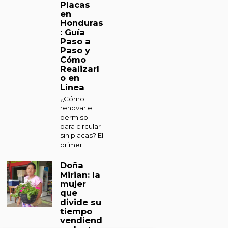
Placas
en
Honduras
: Guía
Paso a
Paso y
Cómo
Realizarl
o en
Línea
¿Cómo
renovar el
permiso
para circular
sin placas? El
primer
Doña
Mirian: la
mujer
que
divide su
tiempo
vendiend