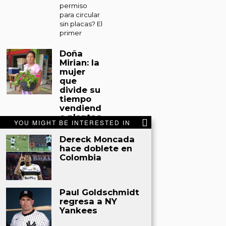
permiso
para circular
sin placas? El
primer
Doña
Mirian: la
mujer
que
divide su
tiempo
vendiend
o plantas
YOU MIGHT BE INTERESTED IN
y
sacando
Dereck Moncada
miel de
hace doblete en
abejas
Colombia
en Tocoa
Tocoa. Entre
un espacio
Paul Goldschmidt
improvisado
regresa a NY
en el
Yankees
mercado
municipal de