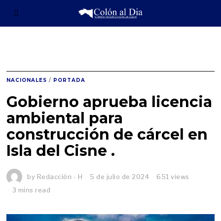
NACIONALES
/
PORTADA
Gobierno aprueba licencia
ambiental para
construcción de cárcel en
Isla del Cisne .
by
Redacción - H
5 de julio de 2024
651 views
3 mins read