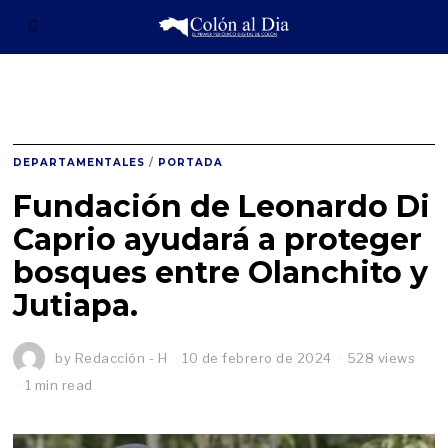
DEPARTAMENTALES
/
PORTADA
Fundación de Leonardo Di
Caprio ayudará a proteger
bosques entre Olanchito y
Jutiapa.
by
Redacción - H
10 de febrero de 2024
1
528 views
0
1 min read
d
e
f