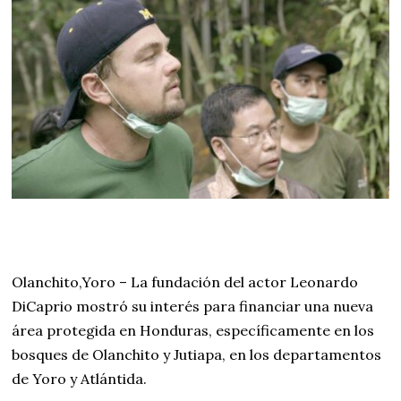
e
b
r
e
r
o
d
e
2
0
2
4
Olanchito,Yoro – La fundación del actor Leonardo
DiCaprio mostró su interés para financiar una nueva
área protegida en Honduras, específicamente en los
bosques de Olanchito y Jutiapa, en los departamentos
de Yoro y Atlántida.