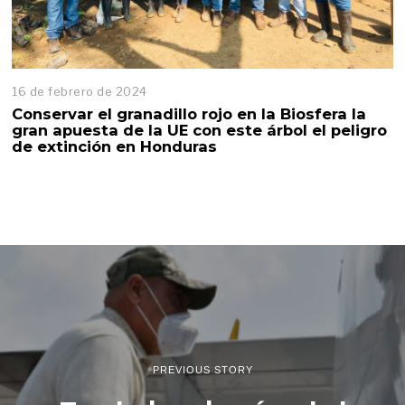
16 de febrero de 2024
1
6
Conservar el granadillo rojo en la Biosfera la
d
gran apuesta de la UE con este árbol el peligro
e
de extinción en Honduras
f
e
b
r
e
r
o
d
e
2
0
2
4
PREVIOUS STORY