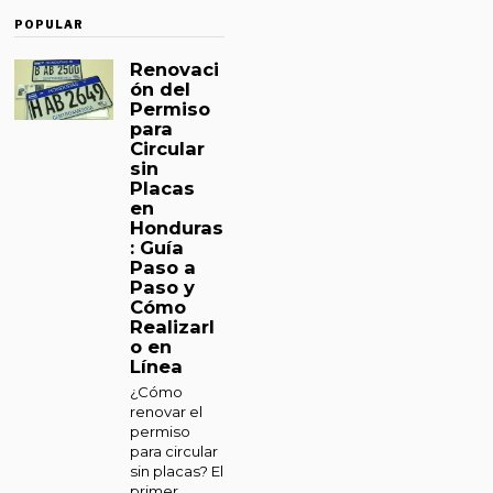
POPULAR
Renovaci
ón del
Permiso
para
Circular
sin
Placas
en
Honduras
: Guía
Paso a
Paso y
Cómo
Realizarl
o en
Línea
¿Cómo
renovar el
permiso
para circular
sin placas? El
primer