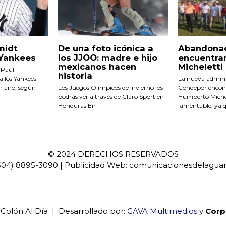
midt
De una foto icónica a
Abandona
 Yankees
los JJOO: madre e hijo
encuentra
mexicanos hacen
Micheletti
a Paul
historia
a los Yankees
La nueva admini
n año, según
Los Juegos Olímpicos de invierno los
Condepor encont
podrás ver a través de Claro Sport en
Humberto Michel
Honduras En
lamentable, ya 
© 2024 DERECHOS RESERVADOS
(504) 8895-3090 | Publicidad Web: comunicacionesdelagu
 Colón Al Día | Desarrollado por:
GAVA Multimedios
y
Corp