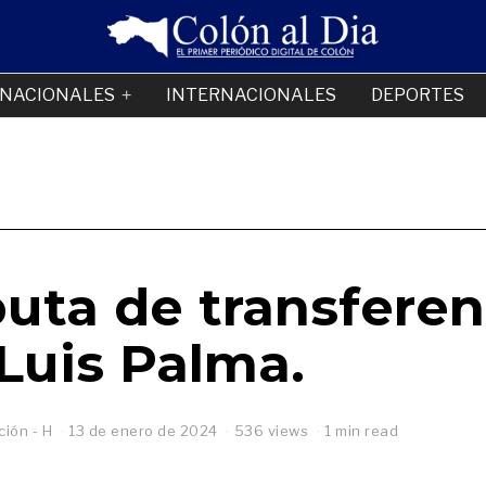
NACIONALES
INTERNACIONALES
DEPORTES
uta de transferen
Luis Palma.
ión - H
13 de enero de 2024
1
536 views
1 min read
3
d