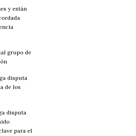
nes y están
acordada
encia
ual grupo de
ión
ga disputa
a de los
rga disputa
sido
lave para el