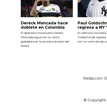
Dereck Moncada hace
Paul Goldsch
doblete en Colombia
regresa a NY
El delantero hondureño Dereck
El veterano inicialist
Moncada sigue con su racha
Goldschmidt regresa 
goleadora en la primera división del
con un contrato de u
fútbol
Redacción: 
© Copyright,