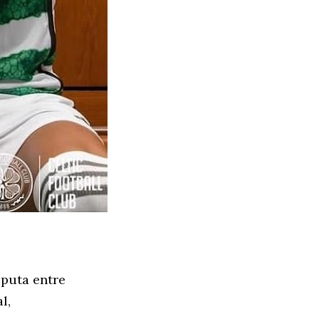
sputa entre
l,