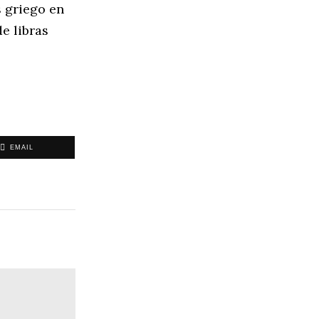
 griego en
e libras
EMAIL