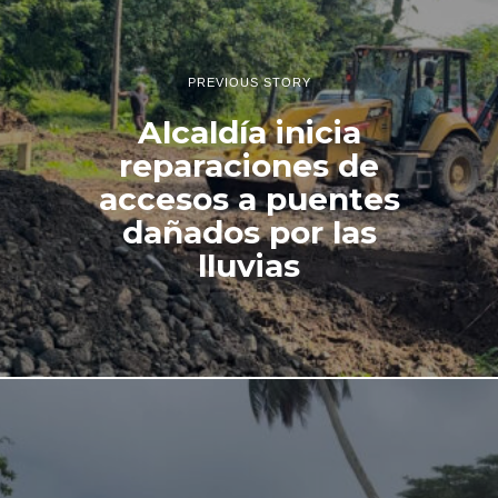
PREVIOUS STORY
Alcaldía inicia
reparaciones de
accesos a puentes
dañados por las
lluvias