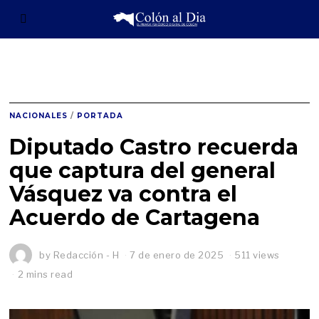
NACIONALES
/
PORTADA
Diputado Castro recuerda
que captura del general
Vásquez va contra el
Acuerdo de Cartagena
by
Redacción - H
7 de enero de 2025
511 views
2 mins read