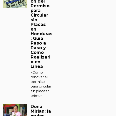
ón del
Permiso
para
Circular
sin
Placas
en
Honduras
: Guía
Paso a
Paso y
Cómo
Realizarl
o en
Línea
¿Cómo
renovar el
permiso
para circular
sin placas? El
primer
Doña
Mirian: la
mujer