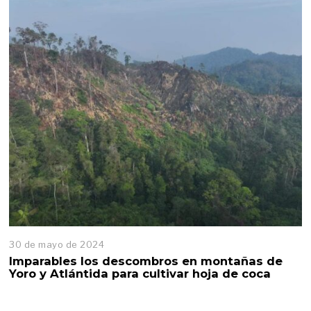
30 de mayo de 2024
3
0
Imparables los descombros en montañas de
d
Yoro y Atlántida para cultivar hoja de coca
e
m
a