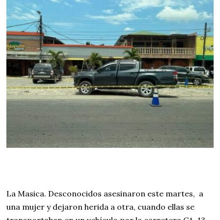
a
r
z
o
d
e
2
0
2
4
La Masica. Desconocidos asesinaron este martes, a
una mujer y dejaron herida a otra, cuando ellas se