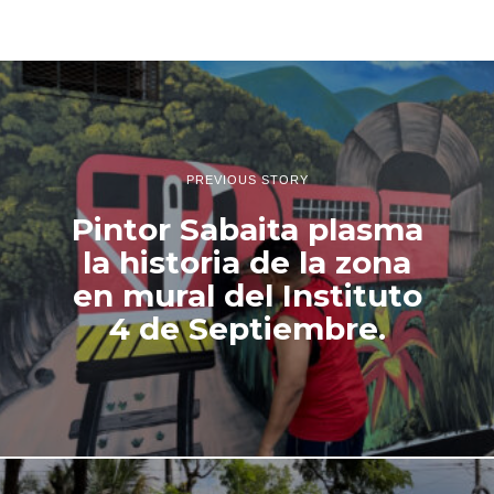
y
o
d
e
2
0
2
4
PREVIOUS STORY
Pintor Sabaita plasma
la historia de la zona
en mural del Instituto
4 de Septiembre.