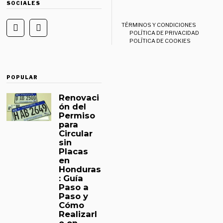
SOCIALES
TÉRMINOS Y CONDICIONES
POLÍTICA DE PRIVACIDAD
POLÍTICA DE COOKIES
POPULAR
Renovaci
ón del
Permiso
para
Circular
sin
Placas
en
Honduras
: Guía
Paso a
Paso y
Cómo
Realizarl