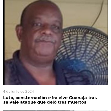
n
i
o
d
e
2
0
2
4
4 de junio de 2024
4
d
Luto, consternación e ira vive Guanaja tras
e
salvaje ataque que dejó tres muertos
j
u