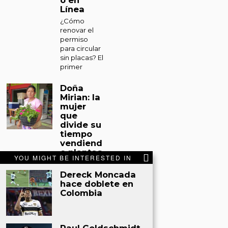
o en
Línea
¿Cómo
renovar el
permiso
para circular
sin placas? El
primer
Doña
Mirian: la
mujer
que
divide su
tiempo
vendiend
o plantas
YOU MIGHT BE INTERESTED IN
y
sacando
Dereck Moncada
miel de
hace doblete en
abejas
Colombia
en Tocoa
Tocoa. Entre
un espacio
improvisado