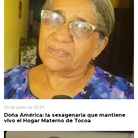
10 de junio de 2024
1
0
Doña América: la sexagenaria que mantiene
d
vivo el Hogar Materno de Tocoa
e
j
u