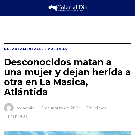
DEPARTAMENTALES
/
PORTADA
Desconocidos matan a
una mujer y dejan herida a
otra en La Masica,
Atlántida
by
admin
12 de marzo de 2024
1
604 views
2
1 min read
d
e
m