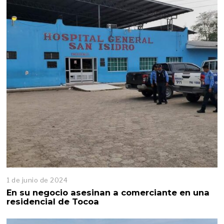
n
i
o
d
e
2
0
2
4
1 de junio de 2024
En su negocio asesinan a comerciante en una
residencial de Tocoa