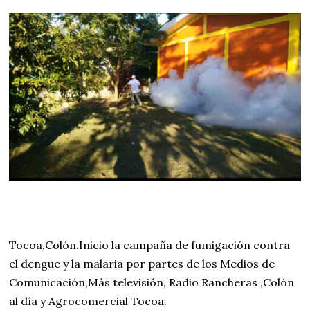
e
b
r
e
r
o
d
e
2
0
2
4
Tocoa,Colón.Inicio la campaña de fumigación contra
el dengue y la malaria por partes de los Medios de
Comunicación,Más televisión, Radio Rancheras ,Colón
al día y Agrocomercial Tocoa.