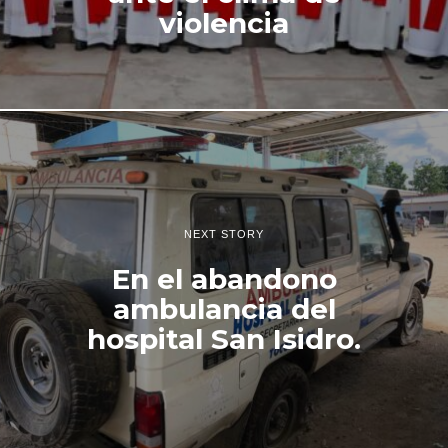
violencia
NEXT STORY
En el abandono
ambulancia del
hospital San Isidro.