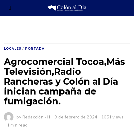
LOCALES
/
PORTADA
Agrocomercial Tocoa,Más
Televisión,Radio
Rancheras y Colón al Día
inician campaña de
fumigación.
by
Redacción - H
9 de febrero de 2024
9
1051 views
d
1 min read
e
f