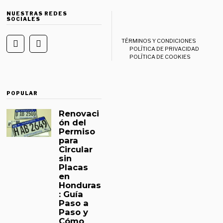
NUESTRAS REDES
SOCIALES
TÉRMINOS Y CONDICIONES
POLÍTICA DE PRIVACIDAD
POLÍTICA DE COOKIES
POPULAR
Renovaci
ón del
Permiso
para
Circular
sin
Placas
en
Honduras
: Guía
Paso a
Paso y
Cómo