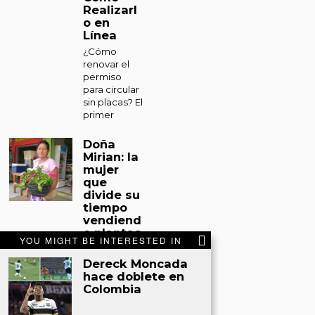
Realizarl
o en
Línea
¿Cómo
renovar el
permiso
para circular
sin placas? El
primer
Doña
Mirian: la
mujer
que
divide su
tiempo
vendiend
o plantas
YOU MIGHT BE INTERESTED IN
y
sacando
Dereck Moncada
miel de
hace doblete en
abejas
Colombia
en Tocoa
Tocoa. Entre