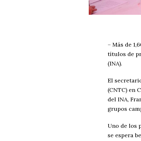
– Más de 1,
títulos de p
(INA).
El secretar
(CNTC) en C
del INA, Fra
grupos camp
Uno de los 
se espera be