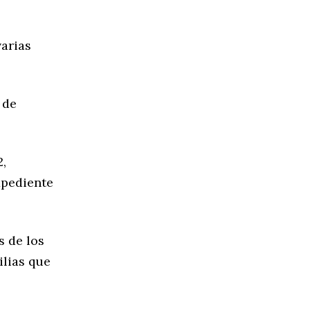
varias
 de
2,
xpediente
s de los
ilias que