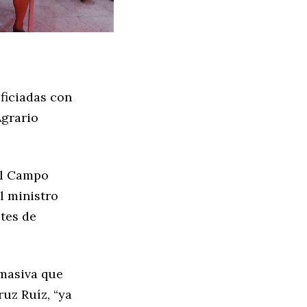
ficiadas con
Agrario
el Campo
l ministro
ites de
 masiva que
ruz Ruíz, “ya