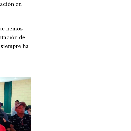
uación en
que hemos
ntación de
 siempre ha