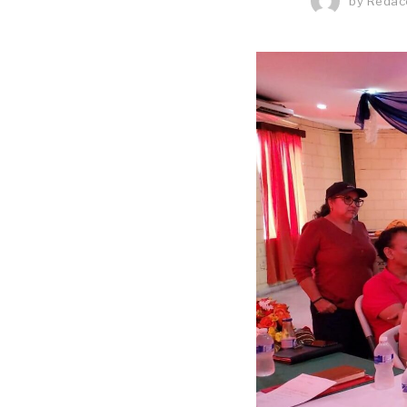
by
Redacc