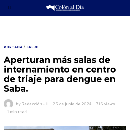
PORTADA
/
SALUD
Aperturan más salas de
internamiento en centro
de triaje para dengue en
Saba.
by
Redacción - H
25 de junio de 2024
716 views
1 min read