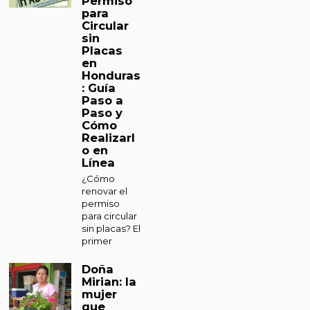
Permiso
para
Circular
sin
Placas
en
Honduras
: Guía
Paso a
Paso y
Cómo
Realizarl
o en
Línea
¿Cómo
renovar el
permiso
para circular
sin placas? El
primer
Doña
Mirian: la
mujer
que